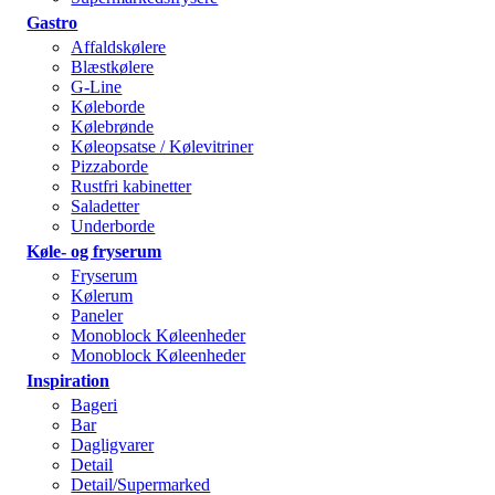
Gastro
Affaldskølere
Blæstkølere
G-Line
Køleborde
Kølebrønde
Køleopsatse / Kølevitriner
Pizzaborde
Rustfri kabinetter
Saladetter
Underborde
Køle- og fryserum
Fryserum
Kølerum
Paneler
Monoblock Køleenheder
Monoblock Køleenheder
Inspiration
Bageri
Bar
Dagligvarer
Detail
Detail/Supermarked