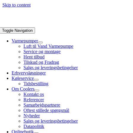
Skip to content
Toggle Navigation
Varmepumper
Luft til Vand Varmepumpe
Service og montage
Hent tilbud
Tilskud og Fradrag
Salgs og leveringsbetingelser
Erhvervsløsninger
Køleservice
Tidsbestilling
Om Coolers
Kontakt os
Referencer
Samarbejdspartnere
Oftest stillede spørgsmål
Nyheder
Salgs og leveringsbetingelser
Datapolitik
Onlinebutik