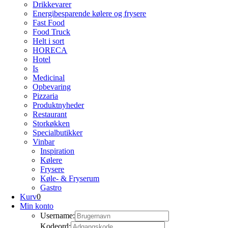
Drikkevarer
Energibesparende kølere og frysere
Fast Food
Food Truck
Helt i sort
HORECA
Hotel
Is
Medicinal
Opbevaring
Pizzaria
Produktnyheder
Restaurant
Storkøkken
Specialbutikker
Vinbar
Inspiration
Kølere
Frysere
Køle- & Fryserum
Gastro
Kurv
0
Min konto
Username:
Kodeord: