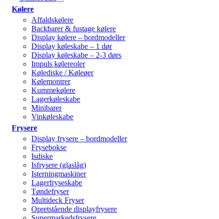
Kølere
Affaldskølere
Backbarer & fustage kølere
Display kølere – bordmodeller
Display køleskabe – 1 dør
Display køleskabe – 2-3 dørs
Impuls kølereoler
Kølediske / Køleøer
Kølemontrer
Kummekølere
Lagerkøleskabe
Minibarer
Vinkøleskabe
Frysere
Display frysere – bordmodeller
Frysebokse
Isdiske
Isfrysere (glaslåg)
Isterningmaskiner
Lagerfryseskabe
Tøndefryser
Multideck Fryser
Opretstående displayfrysere
Supermarkedsfrysere