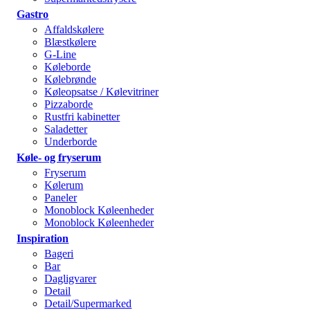
Gastro
Affaldskølere
Blæstkølere
G-Line
Køleborde
Kølebrønde
Køleopsatse / Kølevitriner
Pizzaborde
Rustfri kabinetter
Saladetter
Underborde
Køle- og fryserum
Fryserum
Kølerum
Paneler
Monoblock Køleenheder
Monoblock Køleenheder
Inspiration
Bageri
Bar
Dagligvarer
Detail
Detail/Supermarked