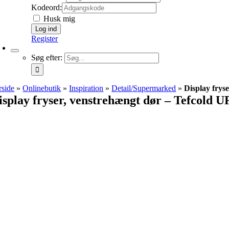
Kodeord:
Husk mig
Register
Søg efter:
rside
»
Onlinebutik
»
Inspiration
»
Detail/Supermarked
»
Display frys
isplay fryser, venstrehængt dør – Tefcold