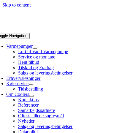
Skip to content
oggle Navigation
Varmepumper
Luft til Vand Varmepumpe
Service og montage
Hent tilbud
Tilskud og Fradrag
Salgs og leveringsbetingelser
Erhvervsløsninger
Køleservice
Tidsbestilling
Om Coolers
Kontakt os
Referencer
Samarbejdspartnere
Oftest stillede spørgsmål
Nyheder
Salgs og leveringsbetingelser
Datapolitik