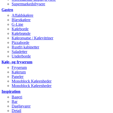
Supermarkedsfrysere
Gastro
Affaldskølere
Blæstkølere
G-Line
Køleborde
Kølebrønde
Køleopsatse / Kølevitriner
Pizzaborde
Rustfri kabinetter
Saladetter
Underborde
Køle- og fryserum
Fryserum
Kølerum
Paneler
Monoblock Køleenheder
Monoblock Køleenheder
Inspiration
Bageri
Bar
Dagligvarer
Detail