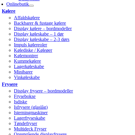
Onlinebutik
Kølere
Affaldskølere
Backbarer & fustage kølere
Display kølere – bordmodeller
Display køleskabe – 1 dør
Display køleskabe – 2-3 dørs
Impuls kølereoler
Kølediske / Køleøer
Kølemontrer
Kummekølere
Lagerkøleskabe
Minibarer
Vinkøleskabe
Frysere
Display frysere – bordmodeller
Frysebokse
Isdiske
Isfrysere (glaslåg)
Isterningmaskiner
Lagerfryseskabe
Tøndefryser
Multideck Fryser
Opretstående displayfrysere