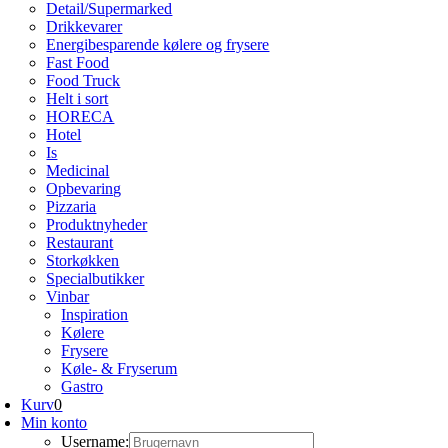
Detail/Supermarked
Drikkevarer
Energibesparende kølere og frysere
Fast Food
Food Truck
Helt i sort
HORECA
Hotel
Is
Medicinal
Opbevaring
Pizzaria
Produktnyheder
Restaurant
Storkøkken
Specialbutikker
Vinbar
Inspiration
Kølere
Frysere
Køle- & Fryserum
Gastro
Kurv
0
Min konto
Username: