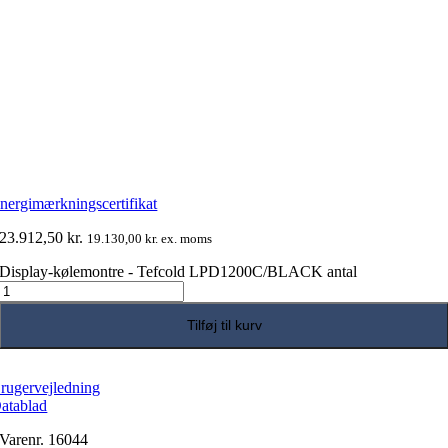
nergimærkningscertifikat
23.912,50
kr.
19.130,00
kr.
ex. moms
Display-kølemontre - Tefcold LPD1200C/BLACK antal
Tilføj til kurv
rugervejledning
atablad
Varenr.
16044