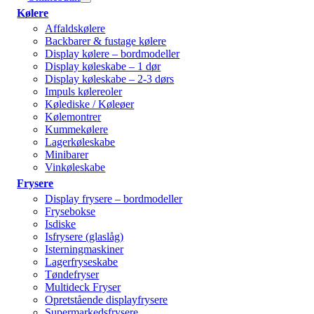
Kølere
Affaldskølere
Backbarer & fustage kølere
Display kølere – bordmodeller
Display køleskabe – 1 dør
Display køleskabe – 2-3 dørs
Impuls kølereoler
Kølediske / Køleøer
Kølemontrer
Kummekølere
Lagerkøleskabe
Minibarer
Vinkøleskabe
Frysere
Display frysere – bordmodeller
Frysebokse
Isdiske
Isfrysere (glaslåg)
Isterningmaskiner
Lagerfryseskabe
Tøndefryser
Multideck Fryser
Opretstående displayfrysere
Supermarkedsfrysere