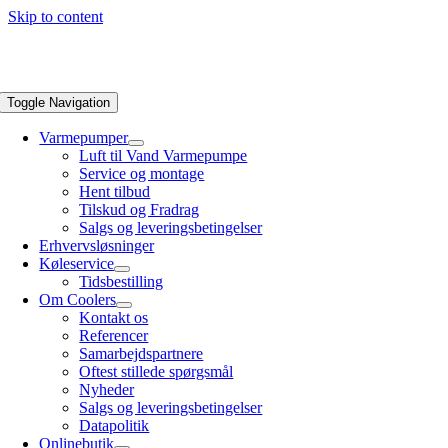
Skip to content
Toggle Navigation
Varmepumper
Luft til Vand Varmepumpe
Service og montage
Hent tilbud
Tilskud og Fradrag
Salgs og leveringsbetingelser
Erhvervsløsninger
Køleservice
Tidsbestilling
Om Coolers
Kontakt os
Referencer
Samarbejdspartnere
Oftest stillede spørgsmål
Nyheder
Salgs og leveringsbetingelser
Datapolitik
Onlinebutik