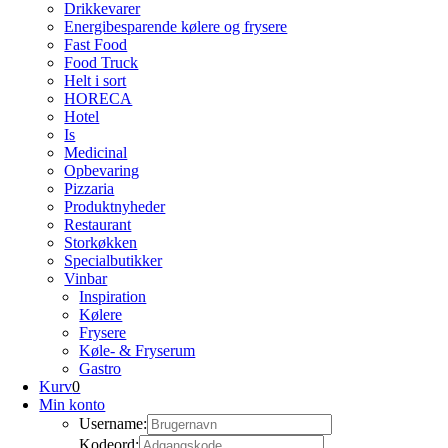
Drikkevarer
Energibesparende kølere og frysere
Fast Food
Food Truck
Helt i sort
HORECA
Hotel
Is
Medicinal
Opbevaring
Pizzaria
Produktnyheder
Restaurant
Storkøkken
Specialbutikker
Vinbar
Inspiration
Kølere
Frysere
Køle- & Fryserum
Gastro
Kurv
0
Min konto
Username:
Kodeord: