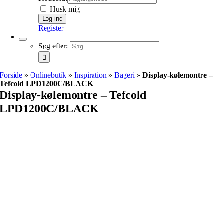
Husk mig
Register
Søg efter:
Forside
»
Onlinebutik
»
Inspiration
»
Bageri
»
Display-kølemontre –
Tefcold LPD1200C/BLACK
Display-kølemontre – Tefcold
LPD1200C/BLACK