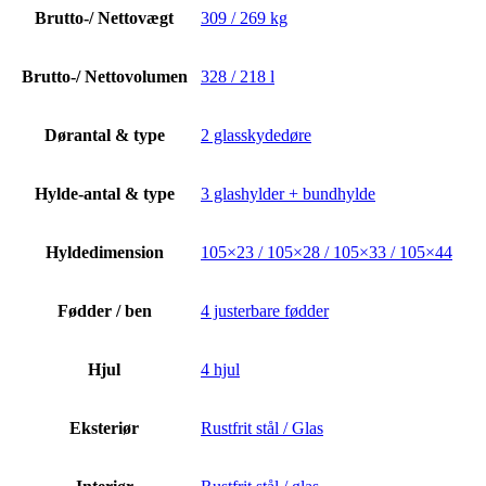
Brutto-/ Nettovægt
309 / 269 kg
Brutto-/ Nettovolumen
328 / 218 l
Dørantal & type
2 glasskydedøre
Hylde-antal & type
3 glashylder + bundhylde
Hyldedimension
105×23 / 105×28 / 105×33 / 105×44
Fødder / ben
4 justerbare fødder
Hjul
4 hjul
Eksteriør
Rustfrit stål / Glas