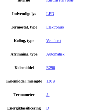
Interiør
Rustfrit stål / glas
Indvendigt lys
LED
Termostat, type
Elektronisk
Køling, type
Ventileret
Afrimning, type
Automatisk
Kølemiddel
R290
Kølemiddel, mængde
130 g
Termometer
Ja
Energiklassificering
D