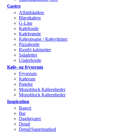
Gastro
Affaldskølere
Blæstkølere
G-Line
Køleborde
Kølebrønde
Køleopsatse / Kølevitriner
Pizzaborde
Rustfri kabinetter
Saladetter
Underborde
Køle- og fryserum
Fryserum
Kølerum
Paneler
Monoblock Køleenheder
Monoblock Køleenheder
Inspiration
Bageri
Bar
Dagligvarer
Detail
Detail/Supermarked