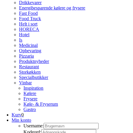
Drikkevarer
Energibesparende kølere og frysere
Fast Food
Food Truck
Helt i sort
HORECA
Hotel
Is
Medicinal
Opbevaring
Pizzaria
Produktnyheder
Restaurant
Storkøkken
Specialbutikker
Vinbar
Inspiration
Kølere
Frysere
Køle- & Fryserum
Gastro
Kurv
0
Min konto
Username:
Kodeord: