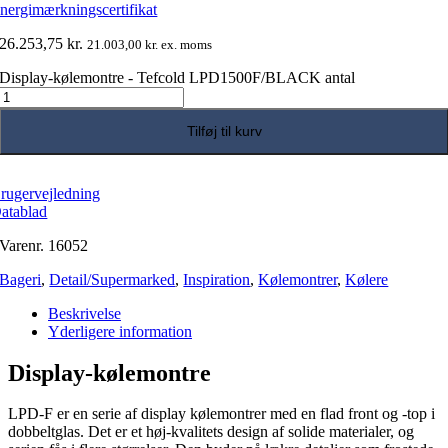
nergimærkningscertifikat
26.253,75
kr.
21.003,00
kr.
ex. moms
Display-kølemontre - Tefcold LPD1500F/BLACK antal
Tilføj til kurv
rugervejledning
atablad
Varenr.
16052
Bageri
,
Detail/Supermarked
,
Inspiration
,
Kølemontrer
,
Kølere
Beskrivelse
Yderligere information
Display-kølemontre
LPD-F er en serie af display kølemontrer med en flad front og -top i
dobbeltglas. Det er et høj-kvalitets design af solide materialer, og