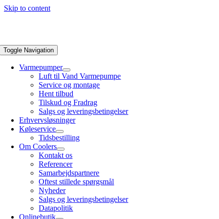
Skip to content
Toggle Navigation
Varmepumper
Luft til Vand Varmepumpe
Service og montage
Hent tilbud
Tilskud og Fradrag
Salgs og leveringsbetingelser
Erhvervsløsninger
Køleservice
Tidsbestilling
Om Coolers
Kontakt os
Referencer
Samarbejdspartnere
Oftest stillede spørgsmål
Nyheder
Salgs og leveringsbetingelser
Datapolitik
Onlinebutik