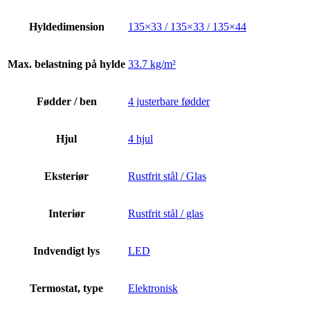
Hyldedimension
135×33 / 135×33 / 135×44
Max. belastning på hylde
33.7 kg/m²
Fødder / ben
4 justerbare fødder
Hjul
4 hjul
Eksteriør
Rustfrit stål / Glas
Interiør
Rustfrit stål / glas
Indvendigt lys
LED
Termostat, type
Elektronisk