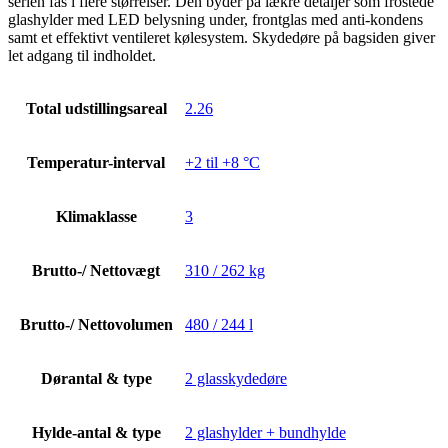
serien fås i flere størrelser. Den byder på lækre detaljer som frostede
glashylder med LED belysning under, frontglas med anti-kondens
samt et effektivt ventileret kølesystem. Skydedøre på bagsiden giver
let adgang til indholdet.
Total udstillingsareal
2.26
Temperatur-interval
+2 til +8 °C
Klimaklasse
3
Brutto-/ Nettovægt
310 / 262 kg
Brutto-/ Nettovolumen
480 / 244 l
Dørantal & type
2 glasskydedøre
Hylde-antal & type
2 glashylder + bundhylde