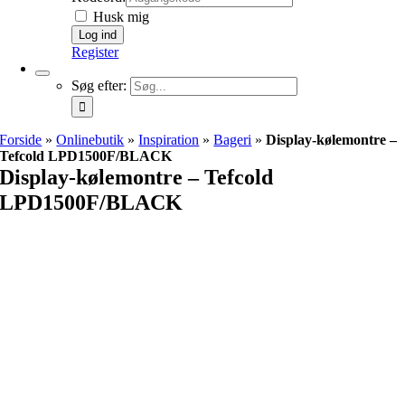
Husk mig
Register
Søg efter:
Forside
»
Onlinebutik
»
Inspiration
»
Bageri
»
Display-kølemontre –
Tefcold LPD1500F/BLACK
Display-kølemontre – Tefcold
LPD1500F/BLACK