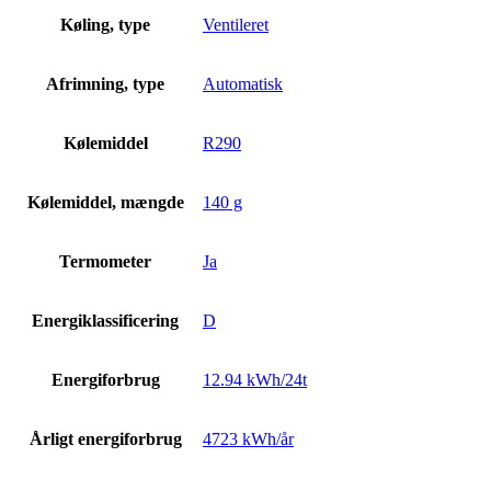
Køling, type
Ventileret
Afrimning, type
Automatisk
Kølemiddel
R290
Kølemiddel, mængde
140 g
Termometer
Ja
Energiklassificering
D
Energiforbrug
12.94 kWh/24t
Årligt energiforbrug
4723 kWh/år