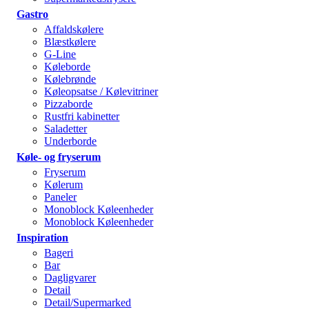
Gastro
Affaldskølere
Blæstkølere
G-Line
Køleborde
Kølebrønde
Køleopsatse / Kølevitriner
Pizzaborde
Rustfri kabinetter
Saladetter
Underborde
Køle- og fryserum
Fryserum
Kølerum
Paneler
Monoblock Køleenheder
Monoblock Køleenheder
Inspiration
Bageri
Bar
Dagligvarer
Detail
Detail/Supermarked