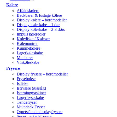
Kølere
Affaldskølere
Backbarer & fustage kølere
Display kølere – bordmodeller
Display køleskabe – 1 dør
Display køleskabe – 2-3 dørs
Impuls kølereoler
Kølediske / Køleøer
Kølemontrer
Kummekølere
Lagerkøleskabe
Minibarer
Vinkøleskabe
Frysere
Display frysere – bordmodeller
Frysebokse
Isdiske
Isfrysere (glaslåg)
Isterningmaskiner
Lagerfryseskabe
Tøndefryser
Multideck Fryser
Opretstående displayfrysere
Supermarkedsfrysere