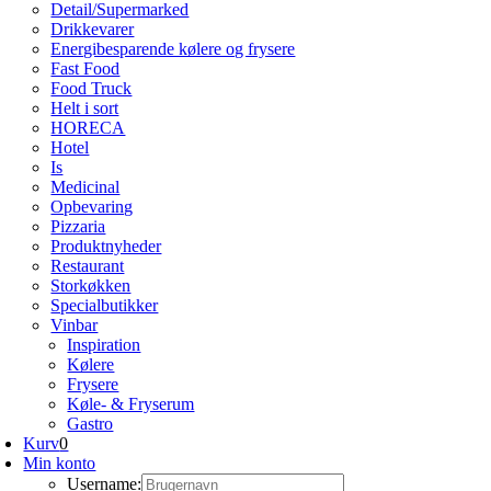
Detail/Supermarked
Drikkevarer
Energibesparende kølere og frysere
Fast Food
Food Truck
Helt i sort
HORECA
Hotel
Is
Medicinal
Opbevaring
Pizzaria
Produktnyheder
Restaurant
Storkøkken
Specialbutikker
Vinbar
Inspiration
Kølere
Frysere
Køle- & Fryserum
Gastro
Kurv
0
Min konto
Username: