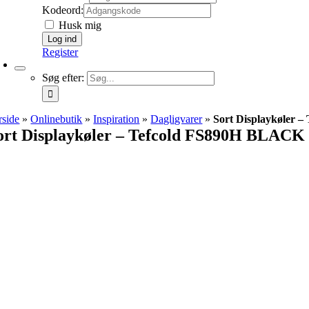
Kodeord:
Husk mig
Register
Søg efter:
rside
»
Onlinebutik
»
Inspiration
»
Dagligvarer
»
Sort Displaykøler 
ort Displaykøler – Tefcold FS890H BLACK