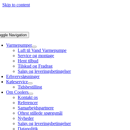
Skip to content
oggle Navigation
Varmepumper
Luft til Vand Varmepumpe
Service og montage
Hent tilbud
Tilskud og Fradrag
Salgs og leveringsbetingelser
Erhvervsløsninger
Køleservice
Tidsbestilling
Om Coolers
Kontakt os
Referencer
Samarbejdspartnere
Oftest stillede spørgsmål
Nyheder
Salgs og leveringsbetingelser
Datapolitik