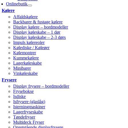
Onlinebutik
Kølere
Affaldskølere
Backbarer & fustage kølere
Display kølere – bordmodeller
Display køleskabe – 1 dør
Display køleskabe – 2-3 dørs
Impuls kølereoler
Kølediske / Køleøer
Kølemontrer
Kummekølere
Lagerkøleskabe
Minibarer
Vinkøleskabe
Frysere
Display frysere – bordmodeller
Frysebokse
Isdiske
Isfrysere (glaslåg)
Isterningmaskiner
Lagerfryseskabe
Tøndefryser
Multideck Fryser
Opretstående displayfrysere