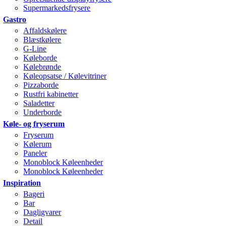
Supermarkedsfrysere
Gastro
Affaldskølere
Blæstkølere
G-Line
Køleborde
Kølebrønde
Køleopsatse / Kølevitriner
Pizzaborde
Rustfri kabinetter
Saladetter
Underborde
Køle- og fryserum
Fryserum
Kølerum
Paneler
Monoblock Køleenheder
Monoblock Køleenheder
Inspiration
Bageri
Bar
Dagligvarer
Detail