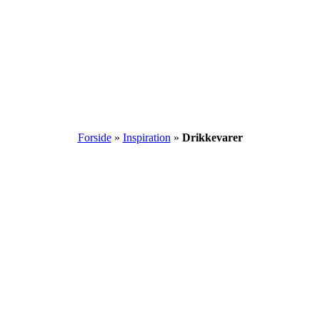
Forside
»
Inspiration
»
Drikkevarer