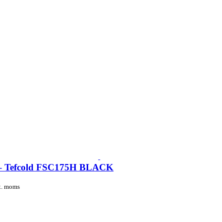
 – Tefcold FSC175H BLACK
. moms