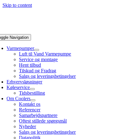
Skip to content
oggle Navigation
Varmepumper
Luft til Vand Varmepumpe
Service og montage
Hent tilbud
Tilskud og Fradrag
Salgs og leveringsbetingelser
Erhvervsløsninger
Køleservice
Tidsbestilling
Om Coolers
Kontakt os
Referencer
Samarbejdspartnere
Oftest stillede spørgsmål
Nyheder
Salgs og leveringsbetingelser
Datapolitik