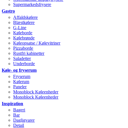
Supermarkedsfrysere
Gastro
Affaldskølere
Blæstkølere
G-Line
Køleborde
Kølebrønde
Køleopsatse / Kølevitriner
Pizzaborde
Rustfri kabinetter
Saladetter
Underborde
Køle- og fryserum
Fryserum
Kølerum
Paneler
Monoblock Køleenheder
Monoblock Køleenheder
Inspiration
Bageri
Bar
Dagligvarer
Detail