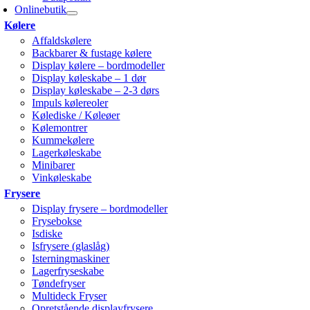
Onlinebutik
Kølere
Affaldskølere
Backbarer & fustage kølere
Display kølere – bordmodeller
Display køleskabe – 1 dør
Display køleskabe – 2-3 dørs
Impuls kølereoler
Kølediske / Køleøer
Kølemontrer
Kummekølere
Lagerkøleskabe
Minibarer
Vinkøleskabe
Frysere
Display frysere – bordmodeller
Frysebokse
Isdiske
Isfrysere (glaslåg)
Isterningmaskiner
Lagerfryseskabe
Tøndefryser
Multideck Fryser
Opretstående displayfrysere