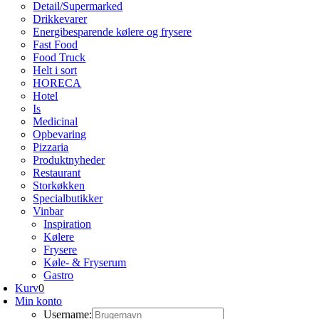
Detail/Supermarked
Drikkevarer
Energibesparende kølere og frysere
Fast Food
Food Truck
Helt i sort
HORECA
Hotel
Is
Medicinal
Opbevaring
Pizzaria
Produktnyheder
Restaurant
Storkøkken
Specialbutikker
Vinbar
Inspiration
Kølere
Frysere
Køle- & Fryserum
Gastro
Kurv
0
Min konto
Username: