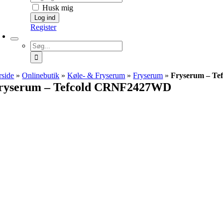
Husk mig
Register
Søg
efter:
rside
»
Onlinebutik
»
Køle- & Fryserum
»
Fryserum
»
Fryserum – T
ryserum – Tefcold CRNF2427WD