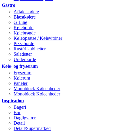
Gastro
Affaldskølere
Blæstkølere
G-Line
Køleborde
Kølebrønde
Køleopsatse / Kølevitriner
Pizzaborde
Rustfri kabinetter
Saladetter
Underborde
Køle- og fryserum
Fryserum
Kølerum
Paneler
Monoblock Køleenheder
Monoblock Køleenheder
Inspiration
Bageri
Bar
Dagligvarer
Detail
Detail/Supermarked