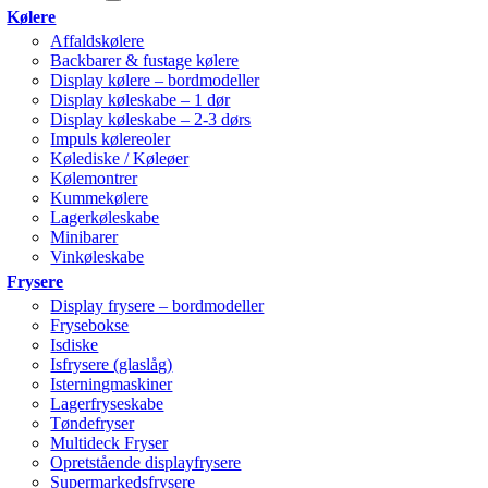
Kølere
Affaldskølere
Backbarer & fustage kølere
Display kølere – bordmodeller
Display køleskabe – 1 dør
Display køleskabe – 2-3 dørs
Impuls kølereoler
Kølediske / Køleøer
Kølemontrer
Kummekølere
Lagerkøleskabe
Minibarer
Vinkøleskabe
Frysere
Display frysere – bordmodeller
Frysebokse
Isdiske
Isfrysere (glaslåg)
Isterningmaskiner
Lagerfryseskabe
Tøndefryser
Multideck Fryser
Opretstående displayfrysere
Supermarkedsfrysere