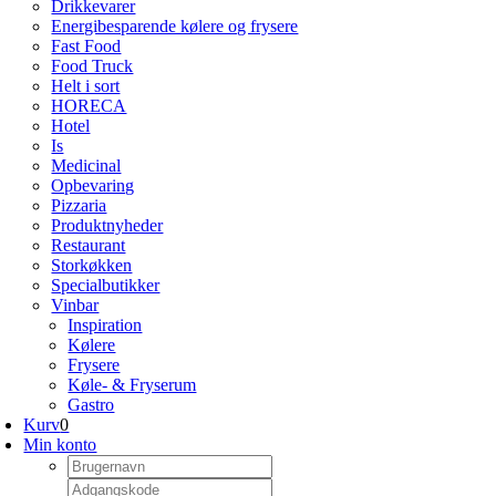
Drikkevarer
Energibesparende kølere og frysere
Fast Food
Food Truck
Helt i sort
HORECA
Hotel
Is
Medicinal
Opbevaring
Pizzaria
Produktnyheder
Restaurant
Storkøkken
Specialbutikker
Vinbar
Inspiration
Kølere
Frysere
Køle- & Fryserum
Gastro
Kurv
0
Min konto
Username:
Kodeord: