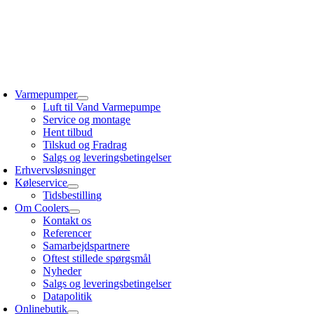
Skip
to
content
oggle
avigation
Varmepumper
Luft til Vand Varmepumpe
Service og montage
Hent tilbud
Tilskud og Fradrag
Salgs og leveringsbetingelser
Erhvervsløsninger
Køleservice
Tidsbestilling
Om Coolers
Kontakt os
Referencer
Samarbejdspartnere
Oftest stillede spørgsmål
Nyheder
Salgs og leveringsbetingelser
Datapolitik
Onlinebutik