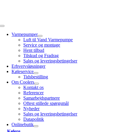
Skip
to
content
Toggle
Navigation
Varmepumper
Luft til Vand Varmepumpe
Service og montage
Hent tilbud
Tilskud og Fradrag
Salgs og leveringsbetingelser
Erhvervsløsninger
Køleservice
Tidsbestilling
Om Coolers
Kontakt os
Referencer
Samarbejdspartnere
Oftest stillede spørgsmål
Nyheder
Salgs og leveringsbetingelser
Datapolitik
Onlinebutik
Kølere