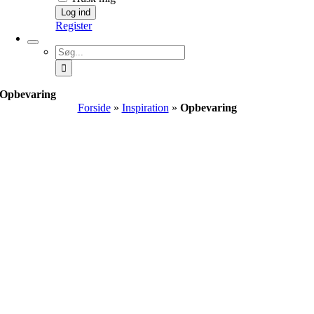
Register
Søg
efter:
Opbevaring
Forside
»
Inspiration
»
Opbevaring