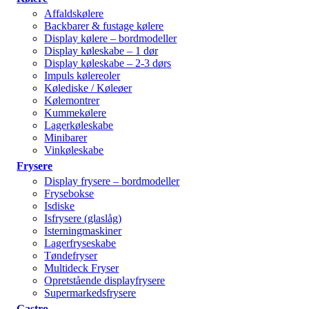
Affaldskølere
Backbarer & fustage kølere
Display kølere – bordmodeller
Display køleskabe – 1 dør
Display køleskabe – 2-3 dørs
Impuls kølereoler
Kølediske / Køleøer
Kølemontrer
Kummekølere
Lagerkøleskabe
Minibarer
Vinkøleskabe
Frysere
Display frysere – bordmodeller
Frysebokse
Isdiske
Isfrysere (glaslåg)
Isterningmaskiner
Lagerfryseskabe
Tøndefryser
Multideck Fryser
Opretstående displayfrysere
Supermarkedsfrysere
Gastro