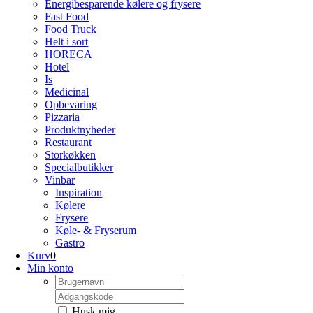
Energibesparende kølere og frysere
Fast Food
Food Truck
Helt i sort
HORECA
Hotel
Is
Medicinal
Opbevaring
Pizzaria
Produktnyheder
Restaurant
Storkøkken
Specialbutikker
Vinbar
Inspiration
Kølere
Frysere
Køle- & Fryserum
Gastro
Kurv
0
Min konto
Username:
Kodeord:
Husk mig