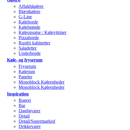
Affaldskølere
Blæstkølere
G-Line
Køleborde
Kølebrønde
Køleopsatse / Kølevitriner
Pizzaborde
Rustfri kabinetter
Saladetter
Underborde
Køle- og fryserum
Fryserum
Kølerum
Paneler
Monoblock Køleenheder
Monoblock Køleenheder
Inspiration
Bageri
Bar
Dagligvarer
Detail
Detail/Supermarked
Drikkevarer