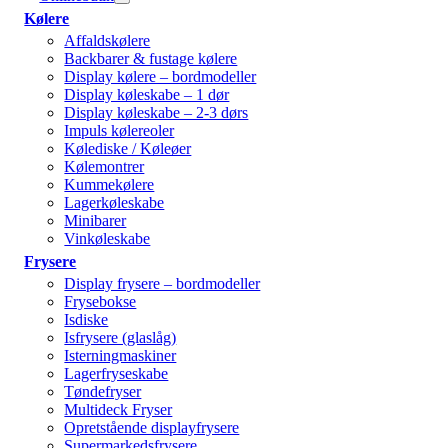
Kølere
Affaldskølere
Backbarer & fustage kølere
Display kølere – bordmodeller
Display køleskabe – 1 dør
Display køleskabe – 2-3 dørs
Impuls kølereoler
Kølediske / Køleøer
Kølemontrer
Kummekølere
Lagerkøleskabe
Minibarer
Vinkøleskabe
Frysere
Display frysere – bordmodeller
Frysebokse
Isdiske
Isfrysere (glaslåg)
Isterningmaskiner
Lagerfryseskabe
Tøndefryser
Multideck Fryser
Opretstående displayfrysere
Supermarkedsfrysere