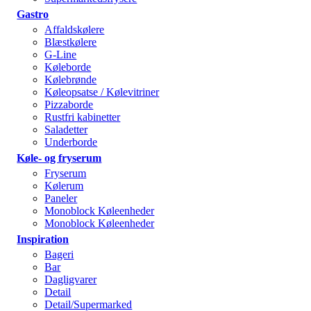
Gastro
Affaldskølere
Blæstkølere
G-Line
Køleborde
Kølebrønde
Køleopsatse / Kølevitriner
Pizzaborde
Rustfri kabinetter
Saladetter
Underborde
Køle- og fryserum
Fryserum
Kølerum
Paneler
Monoblock Køleenheder
Monoblock Køleenheder
Inspiration
Bageri
Bar
Dagligvarer
Detail
Detail/Supermarked