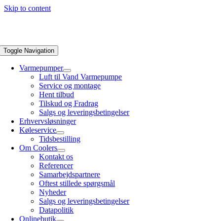
Skip to content
Toggle Navigation
Varmepumper
Luft til Vand Varmepumpe
Service og montage
Hent tilbud
Tilskud og Fradrag
Salgs og leveringsbetingelser
Erhvervsløsninger
Køleservice
Tidsbestilling
Om Coolers
Kontakt os
Referencer
Samarbejdspartnere
Oftest stillede spørgsmål
Nyheder
Salgs og leveringsbetingelser
Datapolitik
Onlinebutik