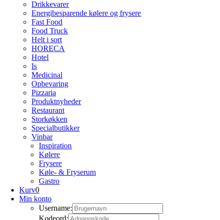
Drikkevarer
Energibesparende kølere og frysere
Fast Food
Food Truck
Helt i sort
HORECA
Hotel
Is
Medicinal
Opbevaring
Pizzaria
Produktnyheder
Restaurant
Storkøkken
Specialbutikker
Vinbar
Inspiration
Kølere
Frysere
Køle- & Fryserum
Gastro
Kurv
0
Min konto
Username:
Kodeord: