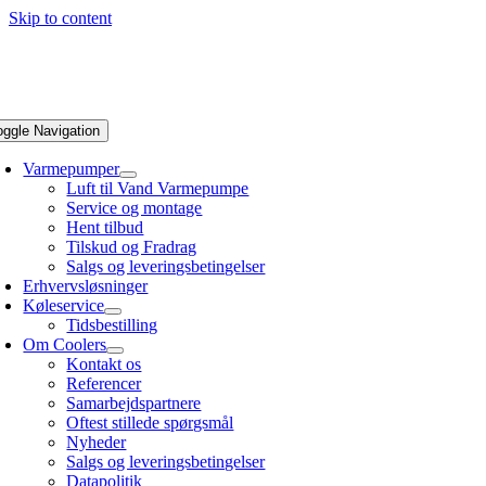
Skip to content
oggle Navigation
Varmepumper
Luft til Vand Varmepumpe
Service og montage
Hent tilbud
Tilskud og Fradrag
Salgs og leveringsbetingelser
Erhvervsløsninger
Køleservice
Tidsbestilling
Om Coolers
Kontakt os
Referencer
Samarbejdspartnere
Oftest stillede spørgsmål
Nyheder
Salgs og leveringsbetingelser
Datapolitik