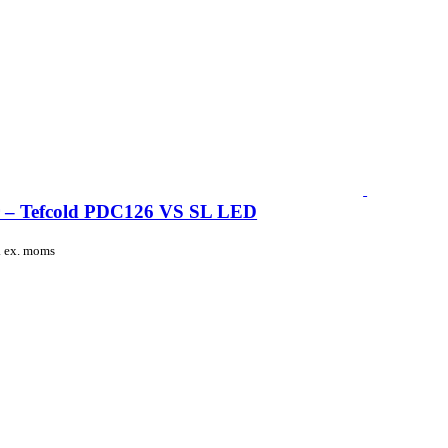
er – Tefcold PDC126 VS SL LED
.
ex. moms