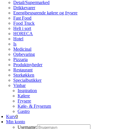
Detail/Supermarked
Drikkevarer
Energibesparende kølere og frysere
Fast Food
Food Truck
Helt i sort
HORECA
Hotel
Is
Medicinal
Opbevaring
Pizzaria
Produktnyheder
Restaurant
Storkøkken
Specialbutikker
Vinbar
Inspiration
Kølere
Frysere
Køle- & Fryserum
Gastro
Kurv
0
Min konto
Username: