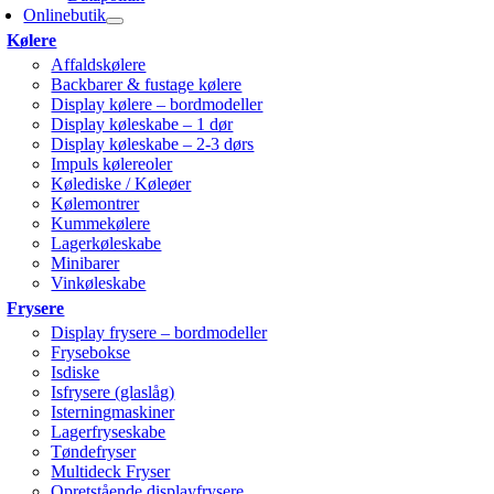
Onlinebutik
Kølere
Affaldskølere
Backbarer & fustage kølere
Display kølere – bordmodeller
Display køleskabe – 1 dør
Display køleskabe – 2-3 dørs
Impuls kølereoler
Kølediske / Køleøer
Kølemontrer
Kummekølere
Lagerkøleskabe
Minibarer
Vinkøleskabe
Frysere
Display frysere – bordmodeller
Frysebokse
Isdiske
Isfrysere (glaslåg)
Isterningmaskiner
Lagerfryseskabe
Tøndefryser
Multideck Fryser
Opretstående displayfrysere