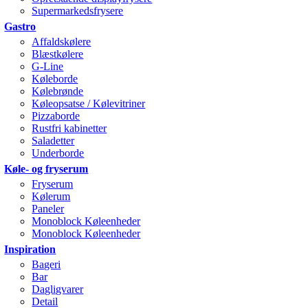
Supermarkedsfrysere
Gastro
Affaldskølere
Blæstkølere
G-Line
Køleborde
Kølebrønde
Køleopsatse / Kølevitriner
Pizzaborde
Rustfri kabinetter
Saladetter
Underborde
Køle- og fryserum
Fryserum
Kølerum
Paneler
Monoblock Køleenheder
Monoblock Køleenheder
Inspiration
Bageri
Bar
Dagligvarer
Detail