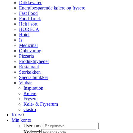
Drikkevarer
Energibesparende kølere og frysere
Fast Food
Food Truck
Helt i sort
HORECA
Hotel
Is
Medicinal
Opbevaring
Pizzaria
Produktnyheder
Restaurant
Storkøkken
Specialbutikker
Vinbar
Inspiration
Kølere
Frysere
Køle- & Fryserum
Gastro
Kurv
0
Min konto
Username:
Kodeord: