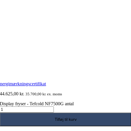
nergimærkningscertifikat
44.625,00
kr.
35.700,00
kr.
ex. moms
Display fryser - Tefcold NF7500G antal
Tilføj til kurv