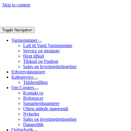
Skip to content
Toggle Navigation
Varmepumper
Luft til Vand Varmepumpe
Service og montage
Hent tilbud
Tilskud og Fradrag
Salgs og leveringsbetingelser
Erhvervsløsninger
Køleservice
Tidsbestilling
Om Coolers
Kontakt os
Referencer
Samarbejdspartnere
Oftest stillede spørgsmål
Nyheder
Salgs og leveringsbetingelser
Datapolitik
Onlinebutik