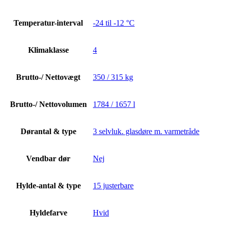
Temperatur-interval
-24 til -12 °C
Klimaklasse
4
Brutto-/ Nettovægt
350 / 315 kg
Brutto-/ Nettovolumen
1784 / 1657 l
Dørantal & type
3 selvluk. glasdøre m. varmetråde
Vendbar dør
Nej
Hylde-antal & type
15 justerbare
Hyldefarve
Hvid