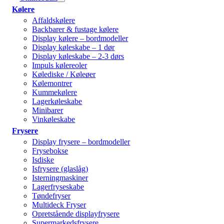
Kølere
Affaldskølere
Backbarer & fustage kølere
Display kølere – bordmodeller
Display køleskabe – 1 dør
Display køleskabe – 2-3 dørs
Impuls kølereoler
Kølediske / Køleøer
Kølemontrer
Kummekølere
Lagerkøleskabe
Minibarer
Vinkøleskabe
Frysere
Display frysere – bordmodeller
Frysebokse
Isdiske
Isfrysere (glaslåg)
Isterningmaskiner
Lagerfryseskabe
Tøndefryser
Multideck Fryser
Opretstående displayfrysere
Supermarkedsfrysere