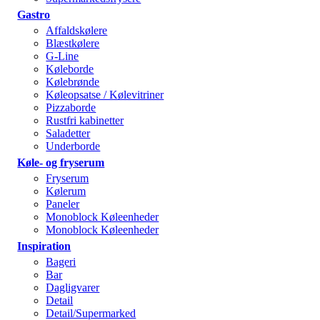
Gastro
Affaldskølere
Blæstkølere
G-Line
Køleborde
Kølebrønde
Køleopsatse / Kølevitriner
Pizzaborde
Rustfri kabinetter
Saladetter
Underborde
Køle- og fryserum
Fryserum
Kølerum
Paneler
Monoblock Køleenheder
Monoblock Køleenheder
Inspiration
Bageri
Bar
Dagligvarer
Detail
Detail/Supermarked