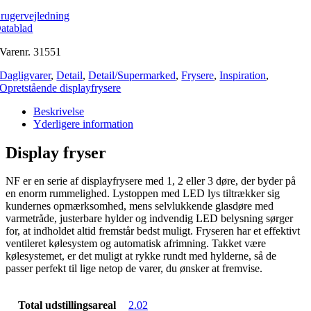
rugervejledning
atablad
Varenr.
31551
Dagligvarer
,
Detail
,
Detail/Supermarked
,
Frysere
,
Inspiration
,
Opretstående displayfrysere
Beskrivelse
Yderligere information
Display fryser
NF er en serie af displayfrysere med 1, 2 eller 3 døre, der byder på
en enorm rummelighed. Lystoppen med LED lys tiltrækker sig
kundernes opmærksomhed, mens selvlukkende glasdøre med
varmetråde, justerbare hylder og indvendig LED belysning sørger
for, at indholdet altid fremstår bedst muligt. Fryseren har et effektivt
ventileret kølesystem og automatisk afrimning. Takket være
kølesystemet, er det muligt at rykke rundt med hylderne, så de
passer perfekt til lige netop de varer, du ønsker at fremvise.
Total udstillingsareal
2.02