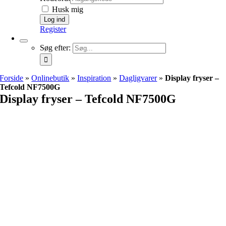
Husk mig
Register
Søg efter:
Forside
»
Onlinebutik
»
Inspiration
»
Dagligvarer
»
Display fryser –
Tefcold NF7500G
Display fryser – Tefcold NF7500G