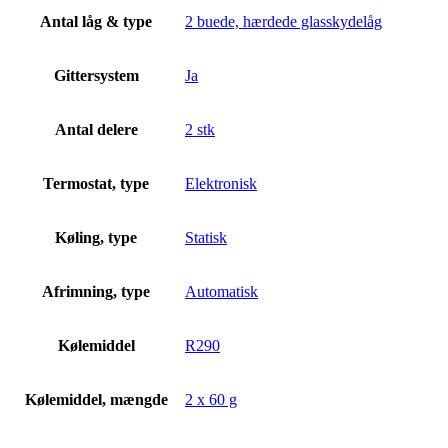
Antal låg & type
2 buede, hærdede glasskydelåg
Gittersystem
Ja
Antal delere
2 stk
Termostat, type
Elektronisk
Køling, type
Statisk
Afrimning, type
Automatisk
Kølemiddel
R290
Kølemiddel, mængde
2 x 60 g