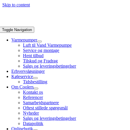
Skip to content
Toggle Navigation
Varmepumper
Luft til Vand Varmepumpe
Service og montage
Hent tilbud
Tilskud og Fradrag
Salgs og leveringsbetingelser
Erhvervsløsninger
Køleservice
Tidsbestilling
Om Coolers
Kontakt os
Referencer
Samarbejdspartnere
Oftest stillede spørgsmål
Nyheder
Salgs og leveringsbetingelser
Datapolitik
Onlinebutik