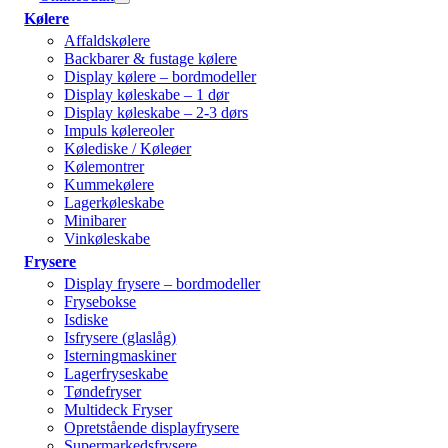
Kølere
Affaldskølere
Backbarer & fustage kølere
Display kølere – bordmodeller
Display køleskabe – 1 dør
Display køleskabe – 2-3 dørs
Impuls kølereoler
Kølediske / Køleøer
Kølemontrer
Kummekølere
Lagerkøleskabe
Minibarer
Vinkøleskabe
Frysere
Display frysere – bordmodeller
Frysebokse
Isdiske
Isfrysere (glaslåg)
Isterningmaskiner
Lagerfryseskabe
Tøndefryser
Multideck Fryser
Opretstående displayfrysere
Supermarkedsfrysere