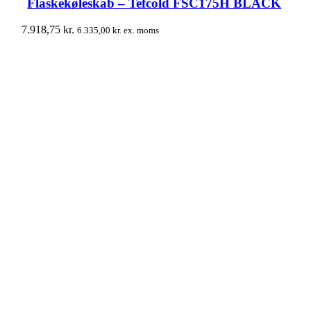
Flaskekøleskab – Tefcold FSC175H BLACK
7.918,75
kr.
6.335,00
kr.
ex. moms