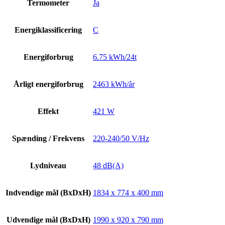
Termometer
Ja
Energiklassificering
C
Energiforbrug
6.75 kWh/24t
Årligt energiforbrug
2463 kWh/år
Effekt
421 W
Spænding / Frekvens
220-240/50 V/Hz
Lydniveau
48 dB(A)
Indvendige mål (BxDxH)
1834 x 774 x 400 mm
Udvendige mål (BxDxH)
1990 x 920 x 790 mm