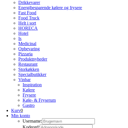
Drikkevarer
Energibesparende kølere og frysere
Fast Food
Food Truck
Helt i sort
HORECA
Hotel
Is
Medicinal
Opbevaring
Pizzaria
Produktnyheder
Restaurant
Storkøkken
Specialbutikker
Vinbar
Inspiration
Kølere
Frysere
Køle- & Fryserum
Gastro
Kurv
0
Min konto
Username:
Kodeord: