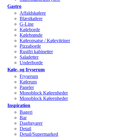
Gastro
Affaldskølere
Blæstkølere
G-Line
Køleborde
Kølebrønde
Køleopsatse / Kølevitriner
Pizzaborde
Rustfri kabinetter
Saladetter
Underborde
Køle- og fryserum
Fryserum
Kølerum
Paneler
Monoblock Køleenheder
Monoblock Køleenheder
Inspiration
Bageri
Bar
Dagligvarer
Detail
Detail/Supermarked