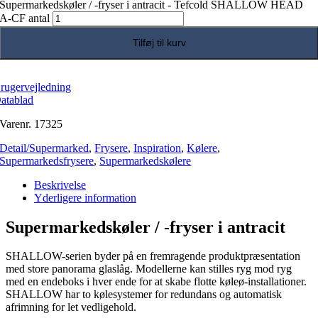
Supermarkedskøler / -fryser i antracit - Tefcold SHALLOW HEAD
A-CF antal
Tilføj til kurv
rugervejledning
atablad
Varenr.
17325
Detail/Supermarked
,
Frysere
,
Inspiration
,
Kølere
,
Supermarkedsfrysere
,
Supermarkedskølere
Beskrivelse
Yderligere information
Supermarkedskøler / -fryser i antracit
SHALLOW-serien byder på en fremragende produktpræsentation
med store panorama glaslåg. Modellerne kan stilles ryg mod ryg
med en endeboks i hver ende for at skabe flotte køleø-installationer.
SHALLOW har to kølesystemer for redundans og automatisk
afrimning for let vedligehold.