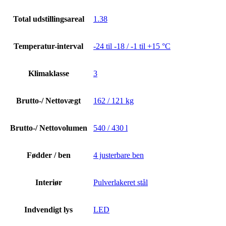
Total udstillingsareal
1.38
Temperatur-interval
-24 til -18 / -1 til +15 °C
Klimaklasse
3
Brutto-/ Nettovægt
162 / 121 kg
Brutto-/ Nettovolumen
540 / 430 l
Fødder / ben
4 justerbare ben
Interiør
Pulverlakeret stål
Indvendigt lys
LED