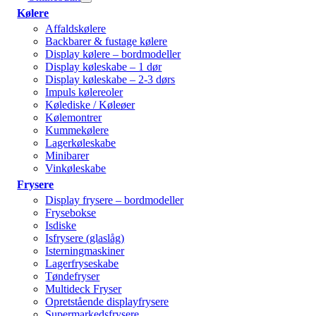
Kølere
Affaldskølere
Backbarer & fustage kølere
Display kølere – bordmodeller
Display køleskabe – 1 dør
Display køleskabe – 2-3 dørs
Impuls kølereoler
Kølediske / Køleøer
Kølemontrer
Kummekølere
Lagerkøleskabe
Minibarer
Vinkøleskabe
Frysere
Display frysere – bordmodeller
Frysebokse
Isdiske
Isfrysere (glaslåg)
Isterningmaskiner
Lagerfryseskabe
Tøndefryser
Multideck Fryser
Opretstående displayfrysere
Supermarkedsfrysere