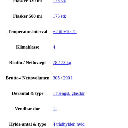
Flasker 330 ml
175 stk
Flasker 500 ml
175 stk
Temperatur-interval
+2 til +10 °C
Klimaklasse
4
Brutto-/ Nettovægt
78 / 73 kg
Brutto-/ Nettovolumen
305 / 290 l
Dørantal & type
1 hængsl. glasdør
Vendbar dør
Ja
Hylde-antal & type
4 trådhylder, hvid