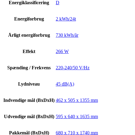
Energiklassificering
D
Energiforbrug
2 kWh/24t
Årligt energiforbrug
730 kWh/år
Effekt
266 W
Spænding / Frekvens
220-240/50 V/Hz
Lydniveau
45 dB(A)
Indvendige mål (BxDxH)
462 x 505 x 1355 mm
Udvendige mål (BxDxH)
595 x 640 x 1635 mm
Pakkemål (BxDxH)
680 x 710 x 1740 mm