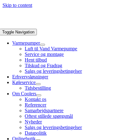
Skip to content
Toggle Navigation
Varmepumper
Luft til Vand Varmepumpe
Service og montage
Hent tilbud
Tilskud og Fradrag
Salgs og leveringsbetingelser
Erhvervsløsninger
Køleservice
Tidsbestilling
Om Coolers
Kontakt os
Referencer
Samarbejdspartnere
Oftest stillede spørgsmål
Nyheder
Salgs og leveringsbetingelser
Datapolitik
Onlinebutik