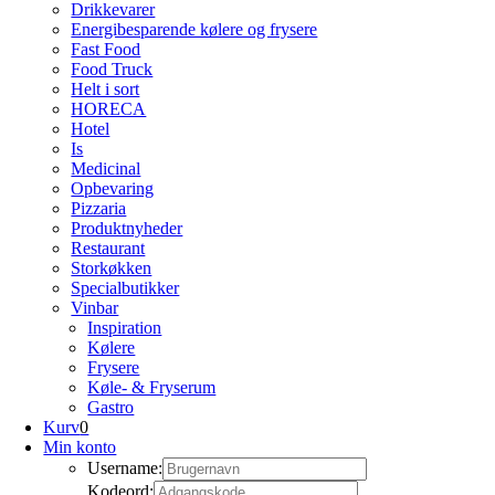
Drikkevarer
Energibesparende kølere og frysere
Fast Food
Food Truck
Helt i sort
HORECA
Hotel
Is
Medicinal
Opbevaring
Pizzaria
Produktnyheder
Restaurant
Storkøkken
Specialbutikker
Vinbar
Inspiration
Kølere
Frysere
Køle- & Fryserum
Gastro
Kurv
0
Min konto
Username:
Kodeord: