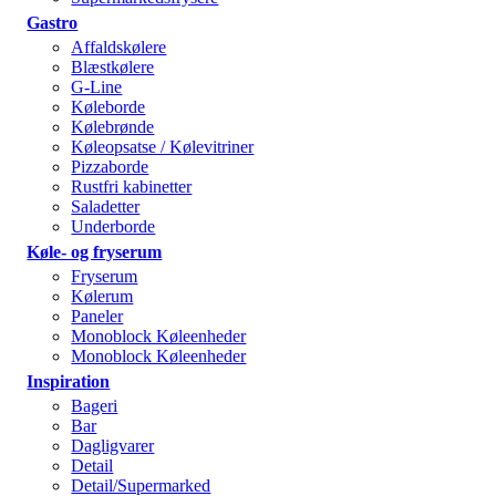
Gastro
Affaldskølere
Blæstkølere
G-Line
Køleborde
Kølebrønde
Køleopsatse / Kølevitriner
Pizzaborde
Rustfri kabinetter
Saladetter
Underborde
Køle- og fryserum
Fryserum
Kølerum
Paneler
Monoblock Køleenheder
Monoblock Køleenheder
Inspiration
Bageri
Bar
Dagligvarer
Detail
Detail/Supermarked