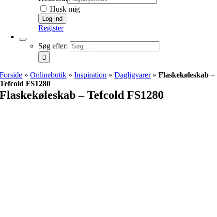
Husk mig
Register
Søg efter:
Forside
»
Onlinebutik
»
Inspiration
»
Dagligvarer
»
Flaskekøleskab –
Tefcold FS1280
Flaskekøleskab – Tefcold FS1280