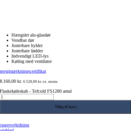
Hængslet alu-glasdør
Vendbar dør
Justerbare hylder
Justerbare fødder
Indvendigt LED-lys
Køling med ventilator
nergimærkningscertifikat
8.160,00
kr.
6.528,00
kr.
ex. moms
Flaskekøleskab - Tefcold FS1280 antal
Tilføj til kurv
rugervejledning
atablad