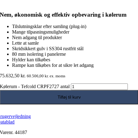
Nem, økonomisk og effektiv opbevaring i kølerum
Tilslutningsklar efter samling (plug-in)
Mange tilpasningsmuligheder
Nem adgang til produkter
Lette at samle
Skridsikkert gulv i SS304 rustfrit stål
80 mm isolering i panelerne
Hylder kan tilkøbes
Rampe kan tilkøbes for at sikre let adgang
75.632,50
kr.
60.506,00
kr.
ex. moms
Kølerum - Tefcold CRPF2727 antal
Tilføj til kurv
rugervejledning
atablad
Varenr.
44187