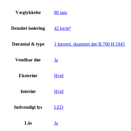
Vægtykkelse
80 mm
Densitet isolering
42 kg/m³
Dørantal & type
1 hængsl. skummet dør B:700 H:1845
Vendbar dør
Ja
Eksteriør
Hvid
Interiør
Hvid
Indvendigt lys
LED
Lås
Ja