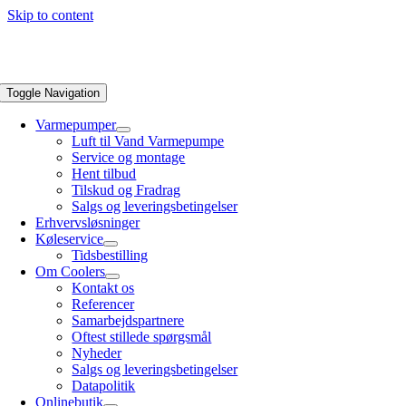
Skip to content
Toggle Navigation
Varmepumper
Luft til Vand Varmepumpe
Service og montage
Hent tilbud
Tilskud og Fradrag
Salgs og leveringsbetingelser
Erhvervsløsninger
Køleservice
Tidsbestilling
Om Coolers
Kontakt os
Referencer
Samarbejdspartnere
Oftest stillede spørgsmål
Nyheder
Salgs og leveringsbetingelser
Datapolitik
Onlinebutik