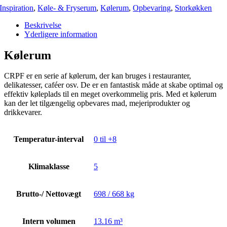
Inspiration
,
Køle- & Fryserum
,
Kølerum
,
Opbevaring
,
Storkøkken
Beskrivelse
Yderligere information
Kølerum
CRPF er en serie af kølerum, der kan bruges i restauranter,
delikatesser, caféer osv. De er en fantastisk måde at skabe optimal og
effektiv køleplads til en meget overkommelig pris. Med et kølerum
kan der let tilgængelig opbevares mad, mejeriprodukter og
drikkevarer.
Temperatur-interval
0 til +8
Klimaklasse
5
Brutto-/ Nettovægt
698 / 668 kg
Intern volumen
13.16 m³