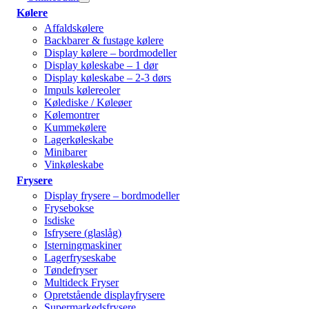
Kølere
Affaldskølere
Backbarer & fustage kølere
Display kølere – bordmodeller
Display køleskabe – 1 dør
Display køleskabe – 2-3 dørs
Impuls kølereoler
Kølediske / Køleøer
Kølemontrer
Kummekølere
Lagerkøleskabe
Minibarer
Vinkøleskabe
Frysere
Display frysere – bordmodeller
Frysebokse
Isdiske
Isfrysere (glaslåg)
Isterningmaskiner
Lagerfryseskabe
Tøndefryser
Multideck Fryser
Opretstående displayfrysere
Supermarkedsfrysere