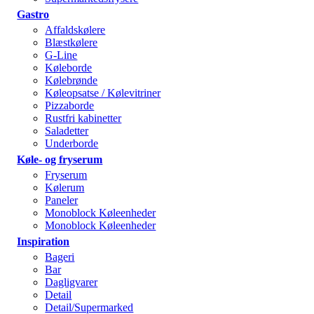
Gastro
Affaldskølere
Blæstkølere
G-Line
Køleborde
Kølebrønde
Køleopsatse / Kølevitriner
Pizzaborde
Rustfri kabinetter
Saladetter
Underborde
Køle- og fryserum
Fryserum
Kølerum
Paneler
Monoblock Køleenheder
Monoblock Køleenheder
Inspiration
Bageri
Bar
Dagligvarer
Detail
Detail/Supermarked