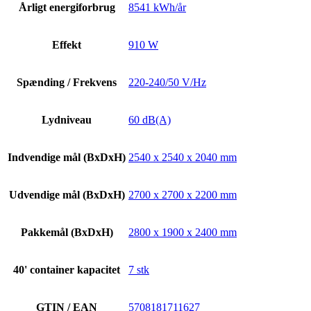
Årligt energiforbrug
8541 kWh/år
Effekt
910 W
Spænding / Frekvens
220-240/50 V/Hz
Lydniveau
60 dB(A)
Indvendige mål (BxDxH)
2540 x 2540 x 2040 mm
Udvendige mål (BxDxH)
2700 x 2700 x 2200 mm
Pakkemål (BxDxH)
2800 x 1900 x 2400 mm
40' container kapacitet
7 stk
GTIN / EAN
5708181711627