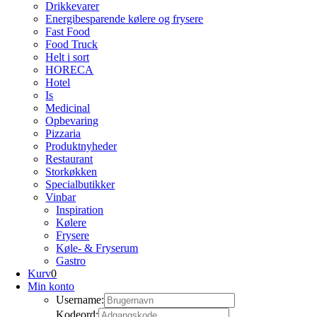
Drikkevarer
Energibesparende kølere og frysere
Fast Food
Food Truck
Helt i sort
HORECA
Hotel
Is
Medicinal
Opbevaring
Pizzaria
Produktnyheder
Restaurant
Storkøkken
Specialbutikker
Vinbar
Inspiration
Kølere
Frysere
Køle- & Fryserum
Gastro
Kurv
0
Min konto
Username:
Kodeord: